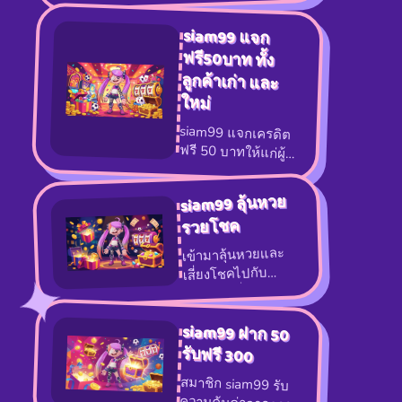
เพียงเข้าใช้งานและ
ทำตามเงื่อนไขเพื่อ
siam99 แจก
ฟรี50บาท ทั้ง
ลูกค้าเก่า และ
รับสิทธิพิเศษนี้เป็น
ประจำทุกสัปดาห์ วัน
พฤหัสบดีมักจะเป็น
ใหม่
วันที่น่าเบื่อที่สุดใน
สัปดาห์ เพราะเป็นวัน
siam99 แจกเครดิต
ฟรี 50 บาทให้แก่ผู้
เล่นทุกคน โดยสิทธิ
พิเศษนี้ครอบคลุมทั้ง
ลูกค้าเก่าและสมาชิก
ใหม่ที่เข้ามาใช้
บริการ แจกเงินฟรี
50 บาททันที! ไม่ว่า
คุณจะเคยเล่นกับเรา
มานาน หรือเพิ่งเข้า
มาเป็นสมาชิกใหม่ SI
ก็พร้อมมอบทุนเริ่ม
ต้นให้คุณแบบไม่มี
เงื่อนไขยุ่งยาก กับ
แคมเปญ "แจก
ฟรี50บาท ทั้งลูกค้า
เก่า และ ใหม่" ที่จะ
ทำให้การเริ่มต้นของ
คุณง่ายขึ้นกว่าเดิม
เงิน 50 บาทอาจจะ
ฟังดูไม่เยอะ แต่ใน
โลกของคาสิโน
ออนไลน์ มันสามารถ
เป็นกุญแจสำคัญที่นำ
ไปสู่แจ็คพอตใหญ่ได้
ลองนึกดูว่าคุณใช้เงิน
ฟรี 50 บาทนี้ไป
ทดลองเล่นสล็อตเกม
ใหม่ๆ หรือลองปรับ
เปลี่ยนกลยุทธ์ในคาสิ
โนสด โดยที่ไม่ต้อง
เสี่ยงใช้เงินตัวเองเลย
หากคุณจับจังหวะเกม
ได้ เงิน 50 บาทนี้ก็
สามารถต่อยอดเป็น
กำไรหลักพันหรือหลัก
หมื่นได้อย่างง่ายดาย
อย่ามองข้ามโอกาส
รับเงินฟรี! มารับทุน
ฟรี 50 บาทที่ SI ได้
แล้ววันนี้ เอาไปใช้
ต่อยอดทำกำไรใน
ที่ใกล้จะถึงวันหยุดแต่
ก็ยังไม่ถึงสักที พลังใน
การทำงานก็เริ่มลดลง
siam99 ลุ้นหวย
และคุณอาจจะ
ต้องการอะไรมาช่วย
รวยโชค
ปลุกความตื่นเต้นให้
เข้ามาลุ้นหวยและ
กลับมาอีกครั้ง! เพื่อ
เสี่ยงโชคไปกับ
เปลี่ยนวันพฤหัสบดีที่
siam99 เพื่อเปิด
แสนน่าเบื่อของคุณ
โอกาสรับรางวัลใหญ่
ให้กลายเป็นวันแห่ง
siam99 ฝาก 50
จากการเดิมพัน
ความสนุก SI ขอมอบ
ตัวเลขที่คุณชื่นชอบ
รับฟรี 300
"ทุกวันพฤหัส รับฟรี
คุณเป็นคนที่ชอบการ
โบนัส" เพื่อเป็นการ
สมาชิก siam99 รับ
ความคุ้มค่าจากการ
ฝากเงิน เพียงทำ
รายการฝาก 50 บาท
จะได้รับโบนัสฟรีเพิ่ม
เป็น 300 บาทเพื่อใช้
ในการเดิมพัน เคย
ไหมที่อยากเล่นสล็อต
แต่ทุนในกระเป๋าไม่
เป็นใจ? ฝากน้อยก็
กลัวเงินจะหมดก่อนที่
แจ็คพอตจะแตก ฝาก
เยอะก็ไม่อยากเสี่ยง
ความกังวลพวกนี้จะ
หมดไปทันทีที่ SI!
เพราะเรามีโปรโมชั่น
สุดบ้าคลั่ง "ฝาก 50
รับฟรี 300" ที่จะช่วย
ขยายเงินทุนของคุณ
ให้ใหญ่ขึ้นถึง 6 เท่า!
ใช่แล้ว แค่คุณมีเงิน
ติดบัญชีเพียง 50
บาท คุณก็สามารถ
เริ่มลุยคาสิโนด้วยทุน
ถึง 350 บาท! ทุนก้อน
ใหญ่นี้จะช่วยให้คุณ
สามารถวางแผนการ
หมุนสล็อตได้อย่าง
ใจเย็น คุณไม่ต้อง
กดดันว่าเงินจะหมด
ใน 10 นาทีแรกอีกต่อ
ไป คุณจะมีกระสุน
มากพอที่จะตามล่า
ฟรีสปิน หรือจะ
เปลี่ยนไปลองเล่นเกม
ใหม่ๆ ที่มีความ
ผันผวนสูงได้อย่าง
มั่นใจ เพราะเงินที่คุณ
เสียไปส่วนใหญ่ก็เป็น
โบนัสที่เราแจกให้
ฟรีๆ เลิกคิดมากเรื่อง
เงินทุน แล้วมาฝาก
เงิน 50 บาทเพื่อรับ
300 บาทที่ SI แล้วไป
สนุกกับการปั่นสล็อต
เสี่ยงโชคกับตัวเลขใช่
ชาร์จพลังให้กับคุณ!