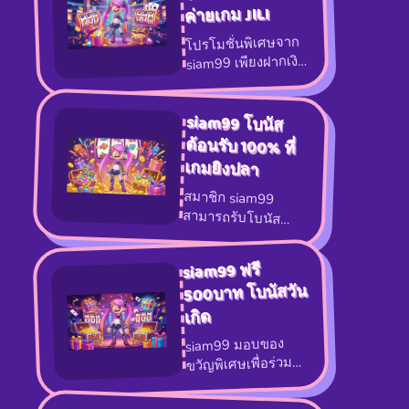
พฤหัสบดีของคุณให้
เกม 10ครั้งประจํา
ค่ายเกม JILI
ได้! สิ่งนี้เป็นการเพิ่ม
เป็นวันรับทรัพย์! เข้า
วัน" คุณไม่ต้อง
ช่องทางให้คุณใช้เงิน
มาเล่นที่ SI ทุกวัน
โปรโมชั่นพิเศษจาก
เหนื่อยรอลุ้น เพราะ
ทุนที่มีอยู่สร้างผล
พฤหัส รับโบนัสฟรี
siam99 เพียงฝากเงิน
เราแจกให้คุณฟรีๆ
กำไรได้อย่างมี
แล้วเตรียมตัวสนุกไป
100 บาท รับโบนัส
ทุกวัน! สล็อตของค่าย
ประสิทธิภาพ หาก
กับชัยชนะครั้งใหญ่!
ฟรี 200 บาททันที
JILI ขึ้นชื่อเรื่องอัตรา
คุณรู้สึกว่าการปั่น
siam99 โบนัส
ต้อนรับ 100% ที่
โดยสิทธิ์นี้ใช้ได้
การจ่ายรางวัลที่สูง
แบบของคุณเองเลย!
สล็อตเริ่มตัน การ
เฉพาะกับเกมจาก
มาก และการได้ฟรีส
เปลี่ยนแนวมาเสี่ยง
ค่าย JILI สำหรับ
ปิน 10 ครั้งนี้
เกมยิงปลา
โชคกับหวยด้วย
แฟนๆ เกมสล็อตค่าย
หมายความว่าคุณมี
เครดิตฟรีที่คุณสะสม
JILI นี่คือโปรโมชั่นที่
โอกาสทำกำไรโดยที่
สมาชิก siam99
สามารถรับโบนัส
ต้อนรับ 100% ได้
ทันทีเมื่อเลือกเข้าร่วม
สนุกและวางเดิมพัน
ในหมวดเกมยิงปลา
การเข้ามาเล่นคาสิโน
เว็บใหม่ สิ่งที่น่ากลัว
ที่สุดคือการเสียเงิน
ทุนไปกับการลองผิด
ลองถูก ยิ่งเป็นเกมยิง
ปลาที่คุณต้อง
คำนวณการใช้กระสุน
ด้วยแล้ว ความกดดัน
ยิ่งเพิ่มขึ้นเป็นเท่าตัว!
เพื่อขจัดความกังวล
นั้น SI ขอมอบ "โบนัส
ต้อนรับ 100% ที่เกม
ยิงปลา" ให้กับสมาชิก
ใหม่ทุกคน แทนที่คุณ
จะเริ่มต้นด้วยทุนอัน
จำกัด โบนัส 100%
จะเบิ้ลเงินฝากของ
คุณให้เป็นสองเท่า!
ลองนึกดูสิว่าคุณมี
กระสุนเพิ่มขึ้นอีก
100% ในกระเป๋า มัน
หมายความว่าคุณ
สามารถยิงปลาบอส
ได้อย่างดุดันขึ้น หรือ
ทดลองใช้ปืนพิเศษ
เพื่อทำกำไรโดยที่ไม่
ต้องกลัวว่าจะหมดทุน
โบนัสก้อนนี้จะเป็น
เกราะป้องกันชั้นเยี่ยม
ในช่วงที่คุณกำลัง
เรียนรู้จังหวะของเกม
และเมื่อคุณจับทาง
ได้ โบนัสฟรีๆ นี่
แหละที่จะเปลี่ยนเป็น
กำไรหลักหมื่นให้คุณ
ถอนออกไป ไม่ต้อง
กลัวการเริ่มต้นใหม่!
มาสมัครสมาชิกที่ SI
รับโบนัสต้อนรับ
100% แล้วไป
กระหน่ำยิงปลาล่า
รางวัลใหญ่กันให้
มา อาจจะเป็นการ
คุณไม่ควรพลาด! SI
ความเสี่ยงเป็น "ศูนย์"
ปลดล็อครางวัลใหญ่
ขอมอบข้อเสนอสุด
ในขณะที่คุณกำลัง
ที่คุณตามหาอยู่ก็เป็น
พิเศษ "ฝาก 100 รับ
วางเดิมพันด้วยทุน
ได้ เพิ่มสีสันให้กับการ
siam99 ฟรี
ฟรี 200 เฉพาะค่าย
ของตัวเองและกราฟ
เดิมพันของคุณ! ลอง
500บาท โบนัสวัน
เกม JILI" ที่จะช่วยให้
เงินเริ่มตกลง การใช้
สลับมา "ลุ้นหวย รวย
คุณสามารถเข้าไปลุย
ฟรีสปิน 10 ครั้งนี้จะ
เกิด
โชค" ที่ SI และใช้ทุน
ในเกมสุดฮิตได้อย่าง
เข้ามาช่วยกอบกู้
ของคุณให้เกิด
siam99 มอบของ
มั่นใจยิ่งขึ้นด้วยทุนที่
สถานการณ์ และหาก
ประโยชน์สูงสุด แล้ว
ขวัญพิเศษเพื่อร่วม
เพิ่มขึ้นถึง 3 เท่า!
คุณโชคดี แจ็คพอต
มารอดูกันว่าตัวเลข
ฉลองวันคล้ายวันเกิด
ความลับของโปรโม
จากการหมุนฟรีอาจ
ของคุณจะพาคุณรวย
ของคุณ ด้วยการแจก
ชั่นนี้ไม่ได้อยู่ที่โบนัส