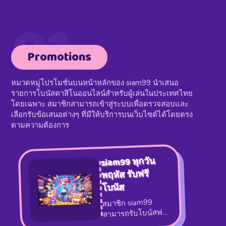
01
Promotions
หมวดหมู่โปรโมชั่นบนหน้าหลักของ siam99 นำเสนอ
รายการโบนัสคาสิโนออนไลน์สำหรับผู้เล่นในประเทศไทย
โดยเฉพาะ สมาชิกสามารถเข้าสู่ระบบเพื่อตรวจสอบและ
เลือกรับข้อเสนอต่างๆ ที่มีให้บริการบนเว็บไซต์ได้โดยตรง
ตามความต้องการ
siam99 ทุกวัน
พฤหัส รับฟรี
โบนัส
สมาชิก siam99
สามารถรับโบนัสฟรี
ได้ทุกวันพฤหัสบดี