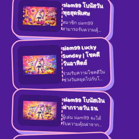
จะทำกำไรให้คุณ
ได้แค่ไหน!
โบนัสฟรี 500 บาทให้
siam99 โบนัสวัน
ก้อนใหญ่เพียงอย่าง
มากกว่าการลงทุน
กันเลย!
กับสมาชิกตาม
พุธสุดพิเศษ
เดียว แต่มันคือการ
ด้วยเงินก้อนใหญ่เสีย
เงื่อนไขที่กำหนด วัน
เจาะจงใช้กับค่าย JILI
อีก นี่คือการสร้าง
สมาชิก siam99
สามารถรับความคุ้ม
ค่าในช่วงกลาง
สัปดาห์ ด้วยโปรโม
ชั่นโบนัสสุดพิเศษที่
จัดเตรียมไว้ให้คุณใน
ทุกวันพุธ ต้อนรับ
กลางสัปดาห์ด้วย
ความคุ้มค่า! หากคุณ
รู้สึกว่าวันพุธเป็นวันที่
พลังงานเริ่มถดถอย
และน่าเบื่อ SI พร้อม
จะเปลี่ยนมันให้เป็น
วันแห่งการทำกำไร
ด้วย "โบนัสวันพุธสุด
พิเศษ" ที่แจกโบนัส
ให้คุณทันทีเมื่อคุณ
ฝากเงิน โบนัสก้อนนี้
จะเป็นตัวช่วยกระตุ้น
ความตื่นเต้นให้คุณ
ในช่วงกลางสัปดาห์
มันคือการเพิ่มกระสุน
ให้คุณสามารถนำไป
ลุยกับเกมคาสิโนหรือ
สล็อตที่คุณชอบได้
อย่างมั่นใจมากขึ้น
สมมติว่าคุณกำลังมี
วันที่โชคไม่เข้าข้าง
การได้รับโบนัสเพิ่ม
เติมนี้จะช่วยเป็นเบาะ
รองรับความเสี่ยง
และทำให้คุณ
สามารถทบเดิมพัน
เพื่อแก้มือได้ง่ายขึ้น
ไม่ต้องกลัวว่าทุนจะ
หมดก่อนจะได้ถอน
กำไร ทำวันพุธของ
คุณให้สดใสและเต็ม
ไปด้วยเงินรางวัล!
ฝากเงินรับโบนัสสุด
พิเศษที่ SI วันนี้
แล้วไปฟาดกำไรกัน
เกิดของคุณทั้งที จะ
ซึ่งเป็นค่ายที่ขึ้นชื่อ
โอกาสทำเงินที่เว็บอื่น
ปล่อยให้มันเป็นแค่
เรื่องฟีเจอร์คูณรางวัล
ไม่กล้าให้ ไม่ต้องเสีย
วันธรรมดาได้
แบบโหดๆ เมื่อคุณ
เวลาไปลุ้นฟีเจอร์
อย่างไร? ในวันที่
ฝากเงิน 100 บาท
ฟรีสปินแบบเดิมๆ รับ
siam99 Lucky
สำคัญแบบนี้ คุณควร
และได้รับโบนัสรวม
สิทธิ์หมุนฟรี 10 ครั้ง
Sunday | โชคดี
ได้รับการฉลองแบบ
เป็น 300 บาท คุณจะ
ทุกวันกับเกมค่าย JILI
วันอาทิตย์
พิเศษสุดๆ และที่ SI
มีทุนมากพอที่จะซื้อ
ที่ SI แล้วปั่นสล็อต
เราอยากให้คุณรู้สึก
ฟีเจอร์ฟรีสปินในเกม
แบบไร้ความกดดัน!
ร่วมรับความโชคดีใน
เหมือนเป็นคนสำคัญ
หรือจะปั่นไปเรื่อยๆ
ช่วงวันหยุดไปกับโปร
จึงขอมอบ "ฟรี
เพื่อรอรับแจ็คพอ
โมชั่น Lucky Sunday
500บาท โบนัสวัน
ตก้อนโตก็ทำได้อย่าง
จาก siam99 ที่พร้อม
เกิด" ให้คุณไปเลย!
สบายใจ โบนัสก้อนนี้
มอบสิทธิพิเศษให้คุณ
siam99 โบนัสเงิน
แค่คุณแจ้งทีมงานใน
ช่วยดูดซับความเสี่ยง
ในทุกวันอาทิตย์ วัน
ฝากรายวัน 5%
เดือนเกิดของคุณ คุณ
จากความผันผวนของ
อาทิตย์ของหลายๆ
ก็จะได้รับโบนัส
เกม ทำให้คุณไม่ต้อง
ผู้เล่น siam99 จะได้
รับความคุ้มค่าจาก
การเติมเงิน ด้วยโปร
โมชั่นที่มอบโบนัสเงิน
ฝากเพิ่ม 5% ให้คุณ
เป็นประจำทุกวัน
สำหรับผู้เล่นที่เข้ามา
ลุยในคาสิโนออนไลน์
เป็นประจำทุกวัน การ
หาโปรโมชั่นที่ให้
ความคุ้มค่าแบบ
ยั่งยืนคือสิ่งสำคัญ SI
ขอเสนอ "โบนัสเงิน
ฝากรายวัน 5%" ที่
ออกแบบมาเพื่อเสริม
สร้างเงินทุนของคุณ
อย่างต่อเนื่อง โดยไม่
ต้องรอรอบโปรโมชั่น
ใหญ่ ความพิเศษของ
โบนัสนี้คือการ
"สะสม" พลังเงินทุน
หากคุณฝากเงิน
1,000 บาท คุณจะได้
โบนัส 50 บาทฟรีๆ
อาจจะดูเหมือนน้อย
แต่ถ้าคุณทำทุกวัน
มันจะกลายเป็นทุน
ก้อนใหญ่ที่ช่วย
รองรับความเสี่ยงของ
คุณได้เป็นอย่างดี ใน
จังหวะที่คุณกำลังรอ
ให้แจ็คพอตแตก หรือ
ต้องใช้เงินทบไม้ใน
เกมบาคาร่า โบนัส
5% นี้จะทำหน้าที่เป็น
เกราะป้องกัน ช่วยยืด
เวลาการเล่นของคุณ
และเพิ่มโอกาสทำ
กำไรให้สูงขึ้น ให้ทุก
การฝากเงินของคุณมี
มูลค่าเพิ่มขึ้น! มารับ
โบนัสเงินฝากรายวัน
5% ที่ SI แล้วสร้าง
กำไรอย่างมั่นคงใน
คนอาจจะหมดไปกับ
เงินสด 500 บาทเข้า
พะวงว่าเงินจะหมด
การพักผ่อนอยู่บ้าน
บัญชีทันทีโดยไม่มี
ก่อนที่สล็อตจะแตก
เฉยๆ แต่ที่ SI เรา
เงื่อนไขยุ่งยาก ลอง
เพิ่มพลังให้กับการปั่น
เปลี่ยนวันหยุดที่แสน